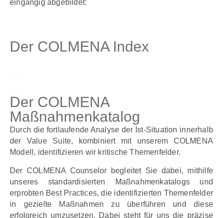
eingängig abgebildet:
Der COLMENA Index
71
50
Der COLMENA
Maßnahmenkatalog
79
Durch die fortlaufende Analyse der Ist-Situation innerhalb
65
der Value Suite, kombiniert mit unserem COLMENA
Modell, identifizieren wir kritische Themenfelder.
68
Der COLMENA Counselor begleitet Sie dabei, mithilfe
unseres standardisierten Maßnahmenkatalogs und
58
erprobten Best Practices, die identifizierten Themenfelder
80
in gezielte Maßnahmen zu überführen und diese
erfolgreich umzusetzen. Dabei steht für uns die präzise